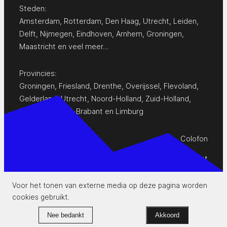
Steden:
Amsterdam
,
Rotterdam
,
Den Haag
,
Utrecht
,
Leiden
,
Delft
,
Nijmegen
,
Eindhoven
,
Arnhem
,
Groningen
,
Maastricht
en
veel meer…
Provincies:
Groningen
,
Friesland
,
Drenthe
,
Overijssel
,
Flevoland
,
Gelderland
,
Utrecht
,
Noord-Holland
,
Zuid-Holland
,
Zeeland
,
Noord-Brabant
en
Limburg
Colofon
Privacy Statement
Contact
Voor het tonen van externe media op deze pagina worden
cookies gebruikt.
www.pop-agenda.nl
Nee bedankt
Akkoord