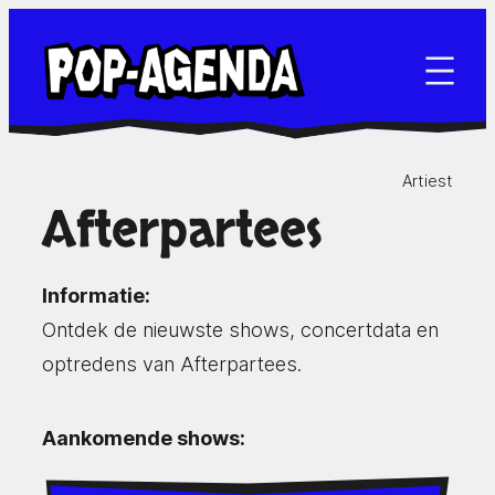
Ga
naar
de
inhoud
Artiest
Afterpartees
Informatie:
Ontdek de nieuwste shows, concertdata en
optredens van Afterpartees.
Aankomende shows: