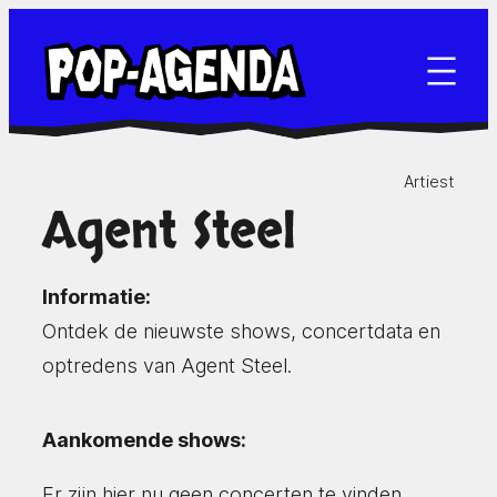
Ga
naar
de
inhoud
Artiest
Agent Steel
Informatie:
Ontdek de nieuwste shows, concertdata en
optredens van Agent Steel.
Aankomende shows:
Er zijn hier nu geen concerten te vinden.