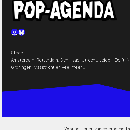
Instagram
Bluesky
Steden:
Amsterdam
,
Rotterdam
,
Den Haag
,
Utrecht
,
Leiden
,
Delft
,
N
Groningen
,
Maastricht
en
veel meer…
Voor het tonen van externe media