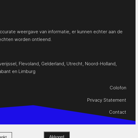
ccurate weergave van informatie, er kunnen echter aan de
echten worden ontleend.
erijssel
,
Flevoland
,
Gelderland
,
Utrecht
,
Noord-Holland
,
abant
en
Limburg
Colofon
Privacy Statement
Contact
Akkoord
ankt