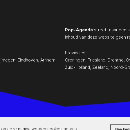
Pop-Agenda
streeft naar een a
inhoud van deze website geen r
Provincies:
ijmegen
,
Eindhoven
,
Arnhem
,
Groningen
,
Friesland
,
Drenthe
,
Ov
Zuid-Holland
,
Zeeland
,
Noord-Br
www.pop-agenda.nl
 op deze pagina worden cookies gebruikt.
Nee bed