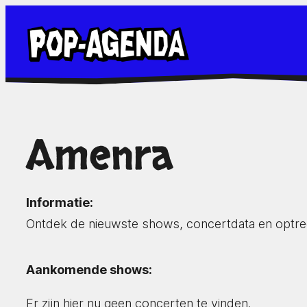
Ga
naar
de
inhoud
Amenra
Informatie:
Ontdek de nieuwste shows, concertdata en optr
Aankomende shows:
Er zijn hier nu geen concerten te vinden.