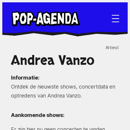
Ga
naar
de
inhoud
Artiest
Andrea Vanzo
Informatie:
Ontdek de nieuwste shows, concertdata en
optredens van Andrea Vanzo.
Aankomende shows:
Er zijn hier nu geen concerten te vinden.