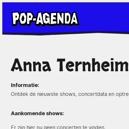
Ga
naar
de
inhoud
Anna Ternheim
Informatie:
Ontdek de nieuwste shows, concertdata en optr
Aankomende shows:
Er zijn hier nu geen concerten te vinden.