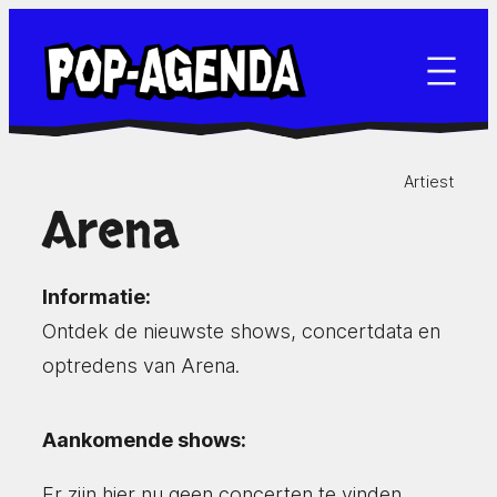
Ga
naar
de
inhoud
Artiest
Arena
Informatie:
Ontdek de nieuwste shows, concertdata en
optredens van Arena.
Aankomende shows:
Er zijn hier nu geen concerten te vinden.