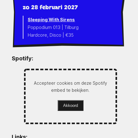
zo 28 februari 2027
Sleeping With Sirens
Poppodium 013 | Tilburg
Hardcore, Disco | €35
Spotify:
Accepteer cookies om deze Spotify
embed te bekijken.
Akkoord
Links: