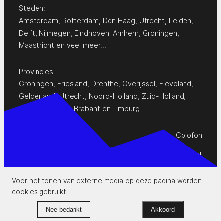
Steden:
Amsterdam
,
Rotterdam
,
Den Haag
,
Utrecht
,
Leiden
,
Delft
,
Nijmegen
,
Eindhoven
,
Arnhem
,
Groningen
,
Maastricht
en
veel meer…
Provincies:
Groningen
,
Friesland
,
Drenthe
,
Overijssel
,
Flevoland
,
Gelderland
,
Utrecht
,
Noord-Holland
,
Zuid-Holland
,
Zeeland
,
Noord-Brabant
en
Limburg
Colofon
Privacy Statement
Contact
Voor het tonen van externe media op deze pagina worden
cookies gebruikt.
www.pop-agenda.nl
Nee bedankt
Akkoord