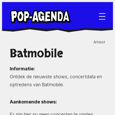
Ga
naar
de
inhoud
Artiest
Batmobile
Informatie:
Ontdek de nieuwste shows, concertdata en
optredens van Batmobile.
Aankomende shows:
Er zijn hier nu geen concerten te vinden.