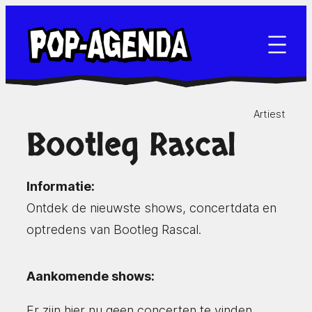
Ga
naar
de
inhoud
Artiest
Bootleg Rascal
Informatie:
Ontdek de nieuwste shows, concertdata en
optredens van Bootleg Rascal.
Aankomende shows:
Er zijn hier nu geen concerten te vinden.