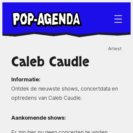
Ga
naar
de
inhoud
Artiest
Caleb Caudle
Informatie:
Ontdek de nieuwste shows, concertdata en
optredens van Caleb Caudle.
Aankomende shows:
Er zijn hier nu geen concerten te vinden.