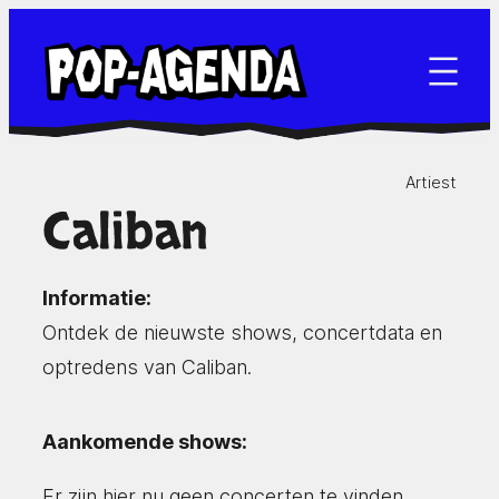
Ga
naar
de
inhoud
Artiest
Caliban
Informatie:
Ontdek de nieuwste shows, concertdata en
optredens van Caliban.
Aankomende shows:
Er zijn hier nu geen concerten te vinden.