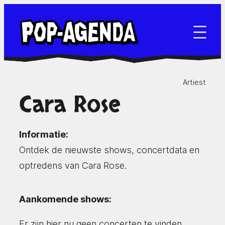
Ga
naar
de
inhoud
Artiest
Cara Rose
Informatie:
Ontdek de nieuwste shows, concertdata en
optredens van Cara Rose.
Aankomende shows:
Er zijn hier nu geen concerten te vinden.