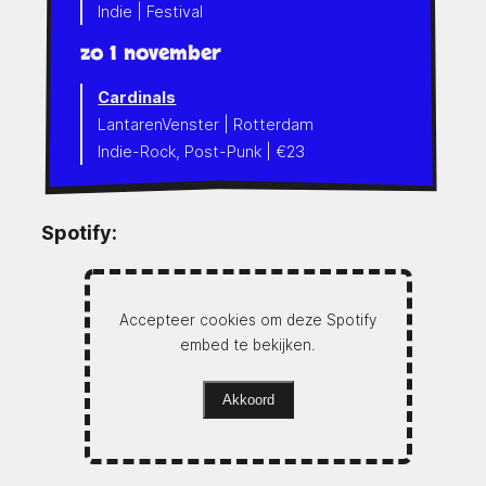
Indie | Festival
zo 1 november
Cardinals
LantarenVenster | Rotterdam
Indie-Rock, Post-Punk | €23
Spotify:
Accepteer cookies om deze Spotify
embed te bekijken.
Akkoord