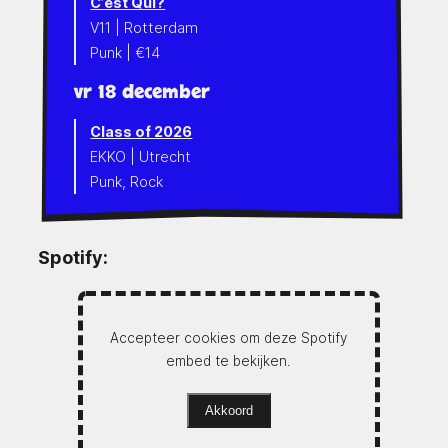
C’est Qui?
V11 | Rotterdam
Punk | €14
vr 18 december
Class of 2026
EKKO | Utrecht
Punk, Rock
Spotify:
Accepteer cookies om deze Spotify
embed te bekijken.
Akkoord