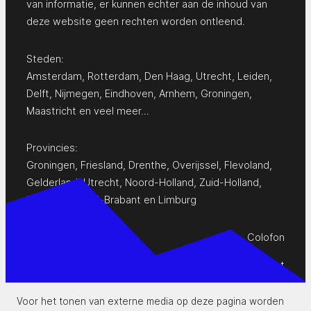
van informatie, er kunnen echter aan de inhoud van
deze website geen rechten worden ontleend.
Steden:
Amsterdam
,
Rotterdam
,
Den Haag
,
Utrecht
,
Leiden
,
Delft
,
Nijmegen
,
Eindhoven
,
Arnhem
,
Groningen
,
Maastricht
en
veel meer…
Provincies:
Groningen
,
Friesland
,
Drenthe
,
Overijssel
,
Flevoland
,
Gelderland
,
Utrecht
,
Noord-Holland
,
Zuid-Holland
,
Zeeland
,
Noord-Brabant
en
Limburg
Colofon
Privacy Statement
Contact
Voor het tonen van externe media op deze pagina worden