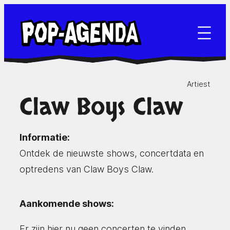
Ga
naar
de
inhoud
Artiest
Claw Boys Claw
Informatie:
Ontdek de nieuwste shows, concertdata en
optredens van Claw Boys Claw.
Aankomende shows:
Er zijn hier nu geen concerten te vinden.