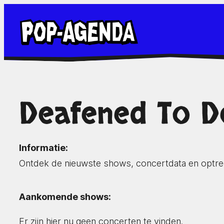
Ga
naar
de
inhoud
Deafened To D
Informatie:
Ontdek de nieuwste shows, concertdata en optr
Aankomende shows:
Er zijn hier nu geen concerten te vinden.