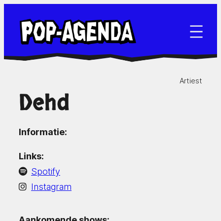
Ga
naar
de
inhoud
Artiest
Dehd
Informatie:
Links:
Spotify
Instagram
Aankomende shows: