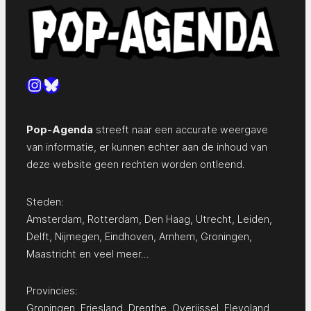
Instagram
Bluesky
Pop-Agenda
streeft naar een accurate weergave
van informatie, er kunnen echter aan de inhoud van
deze website geen rechten worden ontleend.
Steden:
Amsterdam
,
Rotterdam
,
Den Haag
,
Utrecht
,
Leiden
,
Delft
,
Nijmegen
,
Eindhoven
,
Arnhem
,
Groningen
,
Maastricht
en
veel meer…
Provincies:
Groningen
,
Friesland
,
Drenthe
,
Overijssel
,
Flevoland
,