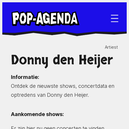
Ga
naar
de
inhoud
Artiest
Donny den Heijer
Informatie:
Ontdek de nieuwste shows, concertdata en
optredens van Donny den Heijer.
Aankomende shows:
Er zijn hier nu geen concerten te vinden.