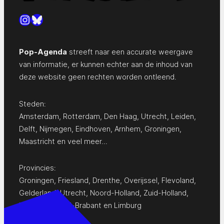
Instagram
Bluesky
Pop-Agenda
streeft naar een accurate weergave
van informatie, er kunnen echter aan de inhoud van
deze website geen rechten worden ontleend.
Steden:
Amsterdam
,
Rotterdam
,
Den Haag
,
Utrecht
,
Leiden
,
Delft
,
Nijmegen
,
Eindhoven
,
Arnhem
,
Groningen
,
Maastricht
en
veel meer…
Provincies:
Groningen
,
Friesland
,
Drenthe
,
Overijssel
,
Flevoland
,
Gelderland
,
Utrecht
,
Noord-Holland
,
Zuid-Holland
,
Zeeland
,
Noord-Brabant
en
Limburg