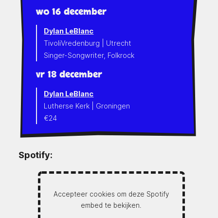
wo 16 december
Dylan LeBlanc
TivoliVredenburg | Utrecht
Singer-Songwriter, Folkrock
vr 18 december
Dylan LeBlanc
Lutherse Kerk | Groningen
€24
Spotify:
Accepteer cookies om deze Spotify
embed te bekijken.