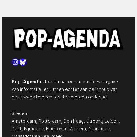
Instagram
Bluesky
Pop-Agenda
streeft naar een accurate weergave
van informatie, er kunnen echter aan de inhoud van
deze website geen rechten worden ontleend.
Steden:
Amsterdam
,
Rotterdam
,
Den Haag
,
Utrecht
,
Leiden
,
Delft
,
Nijmegen
,
Eindhoven
,
Arnhem
,
Groningen
,
Maastricht
en
veel meer…