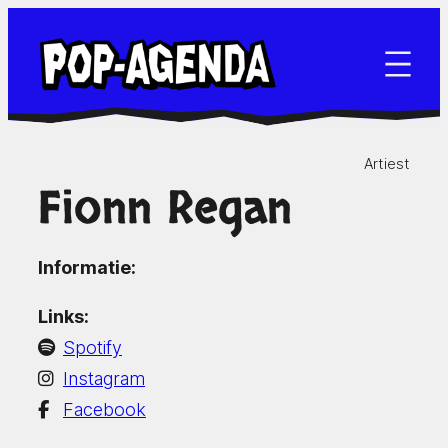
Ga
naar
de
inhoud
Artiest
Fionn Regan
Informatie:
Links:
Spotify
Instagram
Facebook