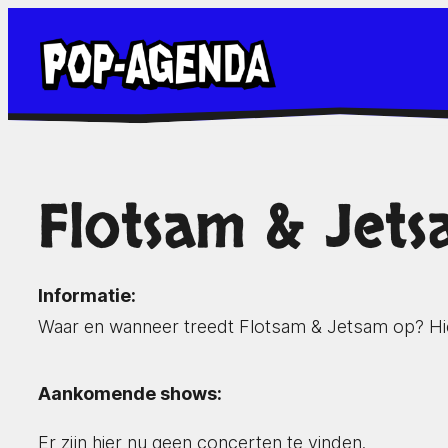
Ga
naar
de
inhoud
Flotsam & Jet
Informatie:
Waar en wanneer treedt Flotsam & Jetsam op? Hie
Aankomende shows:
Er zijn hier nu geen concerten te vinden.