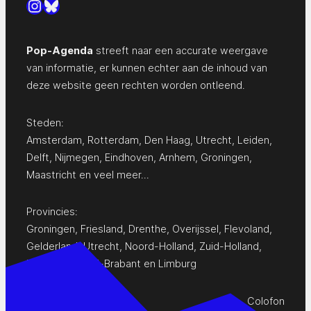
Instagram
Bluesky
Pop-Agenda
streeft naar een accurate weergave
van informatie, er kunnen echter aan de inhoud van
deze website geen rechten worden ontleend.
Steden:
Amsterdam
,
Rotterdam
,
Den Haag
,
Utrecht
,
Leiden
,
Delft
,
Nijmegen
,
Eindhoven
,
Arnhem
,
Groningen
,
Maastricht
en
veel meer…
Provincies:
Groningen
,
Friesland
,
Drenthe
,
Overijssel
,
Flevoland
,
Gelderland
,
Utrecht
,
Noord-Holland
,
Zuid-Holland
,
Zeeland
,
Noord-Brabant
en
Limburg
Colofon