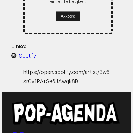
embed te bekijken.
Akkoord
Links:
Spotify
https://open.spotify.com/artist/3w6
sr0v1PArSe6JAwqk8Bl