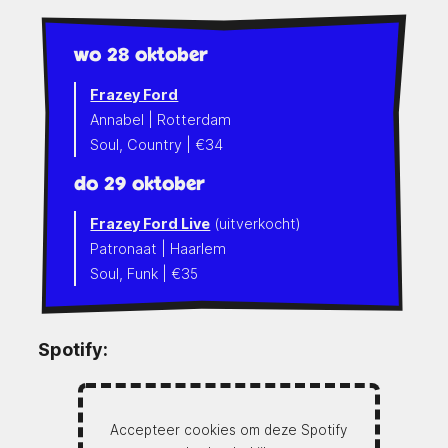
wo 28 oktober
Frazey Ford
Annabel | Rotterdam
Soul, Country | €34
do 29 oktober
Frazey Ford Live
(uitverkocht)
Patronaat | Haarlem
Soul, Funk | €35
Spotify:
Accepteer cookies om deze Spotify