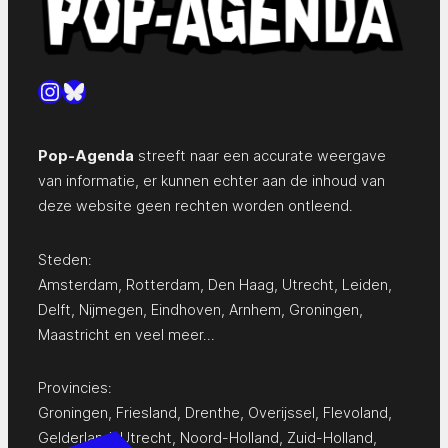
Instagram
Bluesky
Pop-Agenda
streeft naar een accurate weergave
van informatie, er kunnen echter aan de inhoud van
deze website geen rechten worden ontleend.
Steden:
Amsterdam
,
Rotterdam
,
Den Haag
,
Utrecht
,
Leiden
,
Delft
,
Nijmegen
,
Eindhoven
,
Arnhem
,
Groningen
,
Maastricht
en
veel meer…
Provincies:
Groningen
,
Friesland
,
Drenthe
,
Overijssel
,
Flevoland
,
Gelderland
,
Utrecht
,
Noord-Holland
,
Zuid-Holland
,