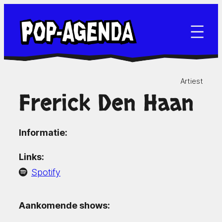
Ga
naar
de
inhoud
Artiest
Frerick Den Haan
Informatie:
Links:
Spotify
Aankomende shows: