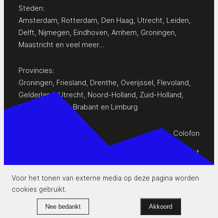
Steden:
Amsterdam
,
Rotterdam
,
Den Haag
,
Utrecht
,
Leiden
,
Delft
,
Nijmegen
,
Eindhoven
,
Arnhem
,
Groningen
,
Maastricht
en
veel meer…
Provincies:
Groningen
,
Friesland
,
Drenthe
,
Overijssel
,
Flevoland
,
Gelderland
,
Utrecht
,
Noord-Holland
,
Zuid-Holland
,
Zeeland
,
Noord-Brabant
en
Limburg
Colofon
Privacy Statement
Contact
Voor het tonen van externe media op deze pagina worden
cookies gebruikt.
www.pop-agenda.nl
Nee bedankt
Akkoord