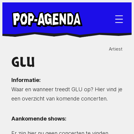
Ga
naar
de
inhoud
Artiest
GLU
Informatie:
Waar en wanneer treedt GLU op? Hier vind je
een overzicht van komende concerten.
Aankomende shows:
Er zijn hier nu geen concerten te vinden.