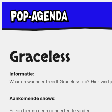
Ga
naar
de
inhoud
Graceless
Informatie:
Waar en wanneer treedt Graceless op? Hier vind 
Aankomende shows:
Er zijn hier nu geen concerten te vinden.