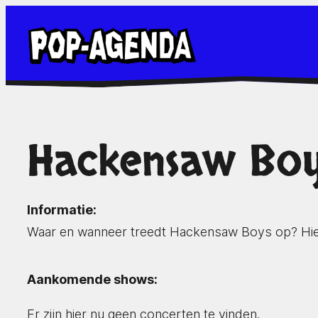
Ga
naar
de
inhoud
Hackensaw Boy
Informatie:
Waar en wanneer treedt Hackensaw Boys op? Hier
Aankomende shows:
Er zijn hier nu geen concerten te vinden.