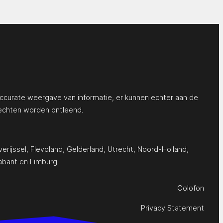
ccurate weergave van informatie, er kunnen echter aan de
echten worden ontleend.
erijssel
,
Flevoland
,
Gelderland
,
Utrecht
,
Noord-Holland
,
abant
en
Limburg
Colofon
Privacy Statement