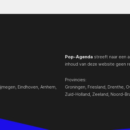
Pop-Agenda
streeft naar een a
inhoud van deze website geen r
Provincies:
ijmegen
,
Eindhoven
,
Arnhem
,
Groningen
,
Friesland
,
Drenthe
,
Ov
Zuid-Holland
,
Zeeland
,
Noord-Br