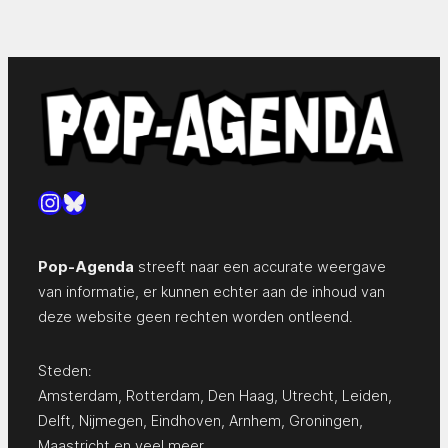
Instagram
Bluesky
Pop-Agenda
streeft naar een accurate weergave
van informatie, er kunnen echter aan de inhoud van
deze website geen rechten worden ontleend.
Steden:
Amsterdam
,
Rotterdam
,
Den Haag
,
Utrecht
,
Leiden
,
Delft
,
Nijmegen
,
Eindhoven
,
Arnhem
,
Groningen
,
Maastricht
en
veel meer…