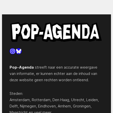
Instagram
Bluesky
Pop-Agenda
streeft naar een accurate weergave
van informatie, er kunnen echter aan de inhoud van
deze website geen rechten worden ontleend.
Steden:
Amsterdam
,
Rotterdam
,
Den Haag
,
Utrecht
,
Leiden
,
Delft
,
Nijmegen
,
Eindhoven
,
Arnhem
,
Groningen
,
Maastricht
en
veel meer…