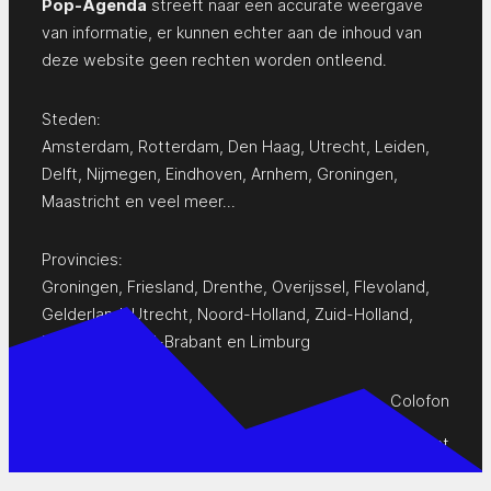
Pop-Agenda
streeft naar een accurate weergave
van informatie, er kunnen echter aan de inhoud van
deze website geen rechten worden ontleend.
Steden:
Amsterdam
,
Rotterdam
,
Den Haag
,
Utrecht
,
Leiden
,
Delft
,
Nijmegen
,
Eindhoven
,
Arnhem
,
Groningen
,
Maastricht
en
veel meer…
Provincies:
Groningen
,
Friesland
,
Drenthe
,
Overijssel
,
Flevoland
,
Gelderland
,
Utrecht
,
Noord-Holland
,
Zuid-Holland
,
Zeeland
,
Noord-Brabant
en
Limburg
Colofon
Privacy Statement
Contact