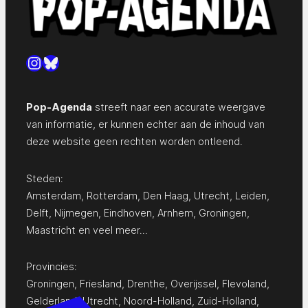
Instagram
Bluesky
Pop-Agenda
streeft naar een accurate weergave
van informatie, er kunnen echter aan de inhoud van
deze website geen rechten worden ontleend.
Steden:
Amsterdam
,
Rotterdam
,
Den Haag
,
Utrecht
,
Leiden
,
Delft
,
Nijmegen
,
Eindhoven
,
Arnhem
,
Groningen
,
Maastricht
en
veel meer…
Provincies:
Groningen
,
Friesland
,
Drenthe
,
Overijssel
,
Flevoland
,
Gelderland
,
Utrecht
,
Noord-Holland
,
Zuid-Holland
,