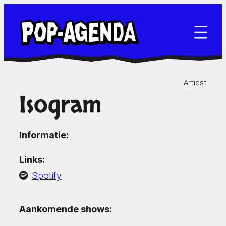
Ga
naar
de
inhoud
Artiest
Isogram
Informatie:
Links:
Spotify
Aankomende shows: