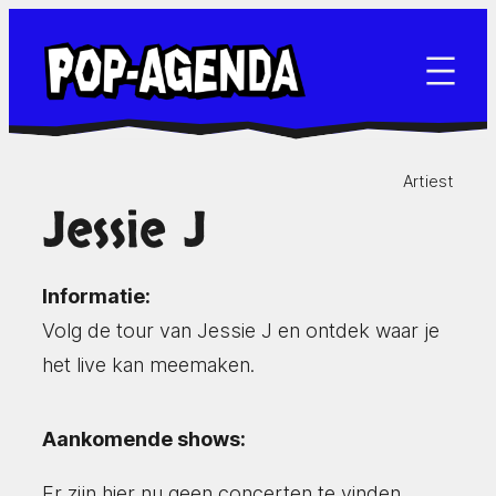
Ga
naar
de
inhoud
Artiest
Jessie J
Informatie:
Volg de tour van Jessie J en ontdek waar je
het live kan meemaken.
Aankomende shows:
Er zijn hier nu geen concerten te vinden.