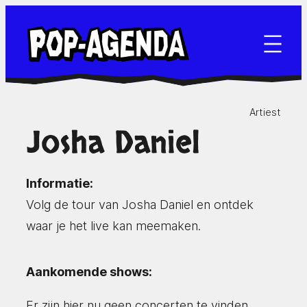
Ga
naar
de
inhoud
Artiest
Josha Daniel
Informatie:
Volg de tour van Josha Daniel en ontdek
waar je het live kan meemaken.
Aankomende shows:
Er zijn hier nu geen concerten te vinden.