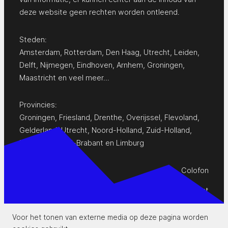
deze website geen rechten worden ontleend.
Steden:
Amsterdam
,
Rotterdam
,
Den Haag
,
Utrecht
,
Leiden
,
Delft
,
Nijmegen
,
Eindhoven
,
Arnhem
,
Groningen
,
Maastricht
en
veel meer…
Provincies:
Groningen
,
Friesland
,
Drenthe
,
Overijssel
,
Flevoland
,
Gelderland
,
Utrecht
,
Noord-Holland
,
Zuid-Holland
,
Zeeland
,
Noord-Brabant
en
Limburg
Colofon
Privacy Statement
Contact
Voor het tonen van externe media op deze pagina worden