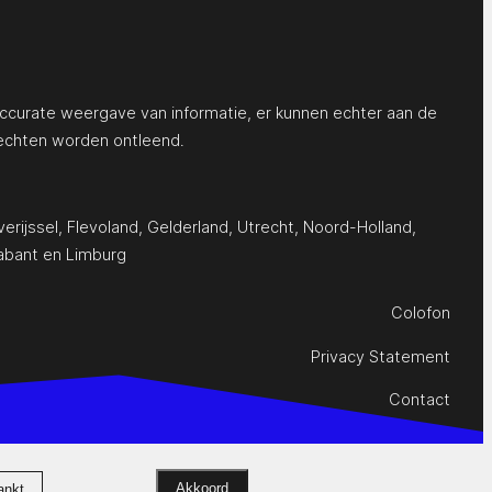
ccurate weergave van informatie, er kunnen echter aan de
echten worden ontleend.
erijssel
,
Flevoland
,
Gelderland
,
Utrecht
,
Noord-Holland
,
abant
en
Limburg
Colofon
Privacy Statement
Contact
Akkoord
ankt