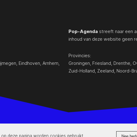
Pop-Agenda
streeft naar een a
inhoud van deze website geen r
Provincies:
ijmegen
,
Eindhoven
,
Arnhem
,
Groningen
,
Friesland
,
Drenthe
,
Ov
Zuid-Holland
,
Zeeland
,
Noord-Br
www.pop-agenda.nl
 op deze pagina worden cookies gebruikt.
Nee bed