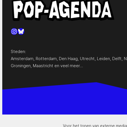
Instagram
Bluesky
Steden:
Amsterdam
,
Rotterdam
,
Den Haag
,
Utrecht
,
Leiden
,
Delft
,
N
Groningen
,
Maastricht
en
veel meer…
Voor het tonen van externe media