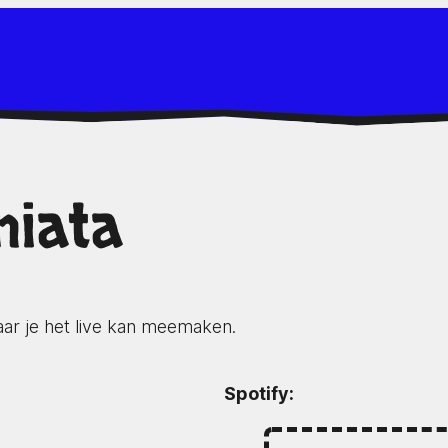
niata
aar je het live kan meemaken.
Spotify: