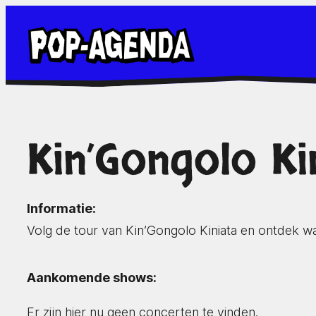
Ga
naar
de
inhoud
Kin’Gongolo Ki
Informatie:
Volg de tour van Kin’Gongolo Kiniata en ontdek w
Aankomende shows:
Er zijn hier nu geen concerten te vinden.