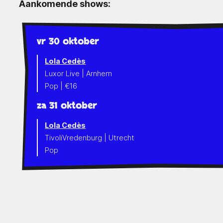
Aankomende shows:
vr 30 oktober
Lola Cedès
Luxor Live | Arnhem
Pop | €16
za 31 oktober
Lola Cedès
TivoliVredenburg | Utrecht
Pop