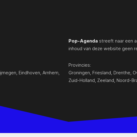
Pop-Agenda
streeft naar een a
inhoud van deze website geen r
Provincies:
ijmegen
,
Eindhoven
,
Arnhem
,
Groningen
,
Friesland
,
Drenthe
,
Ov
Zuid-Holland
,
Zeeland
,
Noord-Br
www.pop-agenda.nl