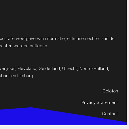
ccurate weergave van informatie, er kunnen echter aan de
echten worden ontleend.
erijssel
,
Flevoland
,
Gelderland
,
Utrecht
,
Noord-Holland
,
abant
en
Limburg
Colofon
Privacy Statement
Contact