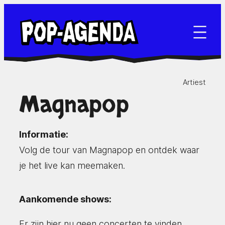
Ga
naar
de
inhoud
Artiest
Magnapop
Informatie:
Volg de tour van Magnapop en ontdek waar
je het live kan meemaken.
Aankomende shows:
Er zijn hier nu geen concerten te vinden.