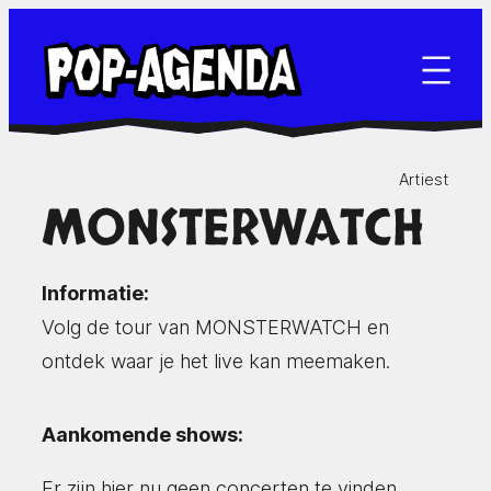
Ga
naar
de
inhoud
Artiest
MONSTERWATCH
Informatie:
Volg de tour van MONSTERWATCH en
ontdek waar je het live kan meemaken.
Aankomende shows:
Er zijn hier nu geen concerten te vinden.