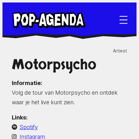
Ga
naar
de
inhoud
Artiest
Motorpsycho
Informatie:
Volg de tour van Motorpsycho en ontdek
waar je het live kunt zien.
Links:
Spotify
Instagram