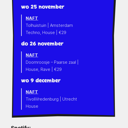
wo 25 november
NAFT
Tolhuistuin | Amsterdam
Techno, House | €29
do 26 november
NAFT
Doornroosje – Paarse zaal |
House, Rave | €29
wo 9 december
NAFT
TivoliVredenburg | Utrecht
House
Spotify: