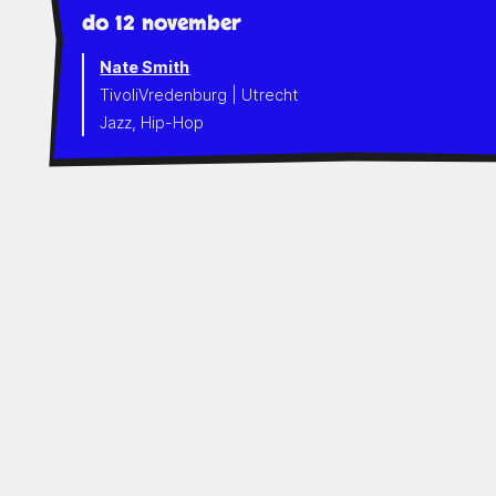
do 12 november
Nate Smith
TivoliVredenburg | Utrecht
Jazz, Hip-Hop