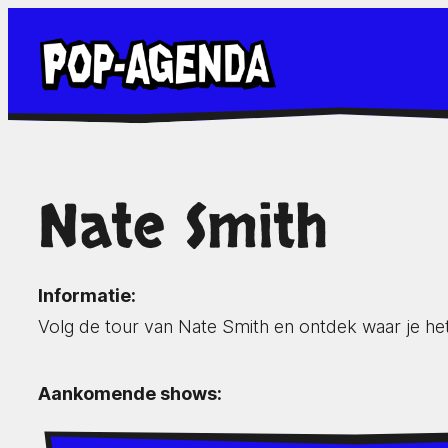
Ga
naar
de
inhoud
Nate Smith
Informatie:
Volg de tour van Nate Smith en ontdek waar je he
Aankomende shows: