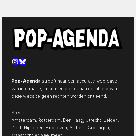
Instagram
Bluesky
Pop-Agenda
streeft naar een accurate weergave
van informatie, er kunnen echter aan de inhoud van
deze website geen rechten worden ontleend.
Steden:
Amsterdam
,
Rotterdam
,
Den Haag
,
Utrecht
,
Leiden
,
Delft
,
Nijmegen
,
Eindhoven
,
Arnhem
,
Groningen
,
Maastricht
en
veel meer…