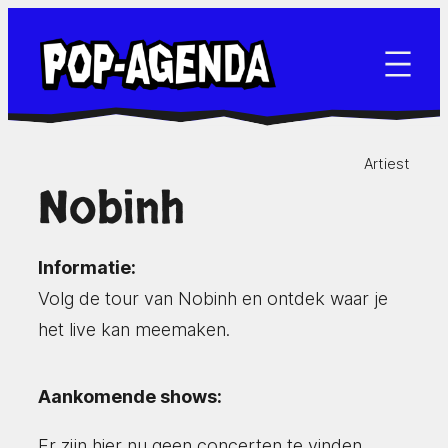
Ga
naar
de
inhoud
Artiest
Nobinh
Informatie:
Volg de tour van Nobinh en ontdek waar je
het live kan meemaken.
Aankomende shows:
Er zijn hier nu geen concerten te vinden.