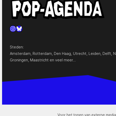
Instagram
Bluesky
Steden:
Amsterdam
,
Rotterdam
,
Den Haag
,
Utrecht
,
Leiden
,
Delft
,
N
Groningen
,
Maastricht
en
veel meer…
Voor het tonen van externe media