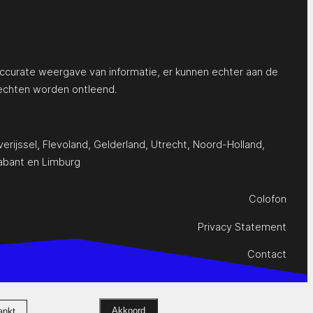
ccurate weergave van informatie, er kunnen echter aan de
echten worden ontleend.
erijssel
,
Flevoland
,
Gelderland
,
Utrecht
,
Noord-Holland
,
abant
en
Limburg
Colofon
Privacy Statement
Contact
Akkoord
ankt