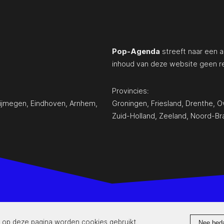
Pop-Agenda
streeft naar een a
inhoud van deze website geen r
Provincies:
ijmegen
,
Eindhoven
,
Arnhem
,
Groningen
,
Friesland
,
Drenthe
,
Ov
Zuid-Holland
,
Zeeland
,
Noord-Br
www.pop-agenda.nl
 op deze pagina worden cookies gebruikt.
Nee bed