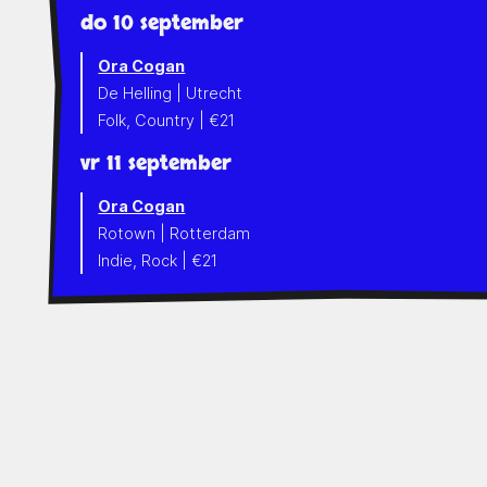
do 10 september
Ora Cogan
De Helling | Utrecht
Folk, Country | €21
vr 11 september
Ora Cogan
Rotown | Rotterdam
Indie, Rock | €21