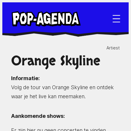
Ga
naar
de
inhoud
Artiest
Orange Skyline
Informatie:
Volg de tour van Orange Skyline en ontdek
waar je het live kan meemaken.
Aankomende shows:
Er zijn hier nu geen concerten te vinden.