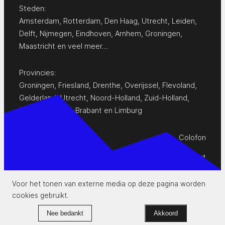
Steden:
Amsterdam
,
Rotterdam
,
Den Haag
,
Utrecht
,
Leiden
,
Delft
,
Nijmegen
,
Eindhoven
,
Arnhem
,
Groningen
,
Maastricht
en
veel meer…
Provincies:
Groningen
,
Friesland
,
Drenthe
,
Overijssel
,
Flevoland
,
Gelderland
,
Utrecht
,
Noord-Holland
,
Zuid-Holland
,
Zeeland
,
Noord-Brabant
en
Limburg
Colofon
Privacy Statement
Contact
Voor het tonen van externe media op deze pagina worden
cookies gebruikt.
www.pop-agenda.nl
Nee bedankt
Akkoord