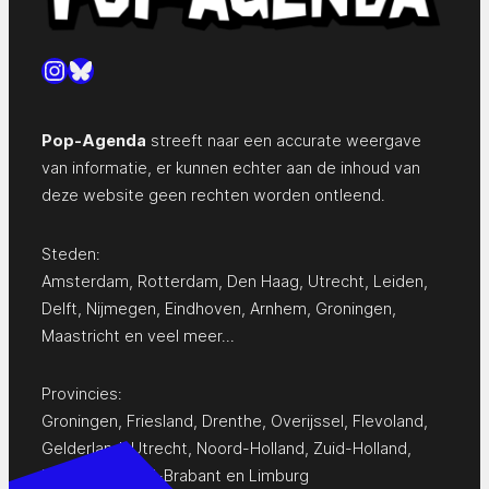
Instagram
Bluesky
Pop-Agenda
streeft naar een accurate weergave
van informatie, er kunnen echter aan de inhoud van
deze website geen rechten worden ontleend.
Steden:
Amsterdam
,
Rotterdam
,
Den Haag
,
Utrecht
,
Leiden
,
Delft
,
Nijmegen
,
Eindhoven
,
Arnhem
,
Groningen
,
Maastricht
en
veel meer…
Provincies:
Groningen
,
Friesland
,
Drenthe
,
Overijssel
,
Flevoland
,
Gelderland
,
Utrecht
,
Noord-Holland
,
Zuid-Holland
,
Zeeland
,
Noord-Brabant
en
Limburg