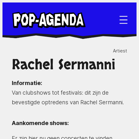
Ga
naar
de
inhoud
Artiest
Rachel Sermanni
Informatie:
Van clubshows tot festivals: dit zijn de
bevestigde optredens van Rachel Sermanni.
Aankomende shows:
Er zijn hier nu geen concerten te vinden.